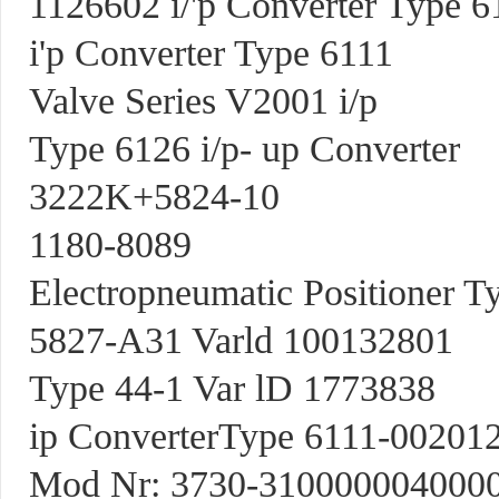
1126602 i/'p Converter Type 6
i'p Converter Type 6111
Valve Series V2001 i/p
Type 6126 i/p- up Converter
3222K+5824-10
1180-8089
Electropneumatic Positioner T
5827-A31 Varld 100132801
Type 44-1 Var lD 1773838
ip ConverterType 6111-0020
Mod Nr: 3730-310000004000