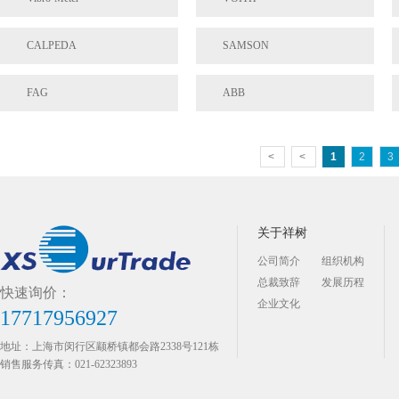
CALPEDA
SAMSON
FAG
ABB
<
<
1
2
3
关于祥树
公司简介
组织机构
总裁致辞
发展历程
快速询价：
企业文化
17717956927
地址：上海市闵行区颛桥镇都会路2338号121栋
销售服务传真：021-62323893