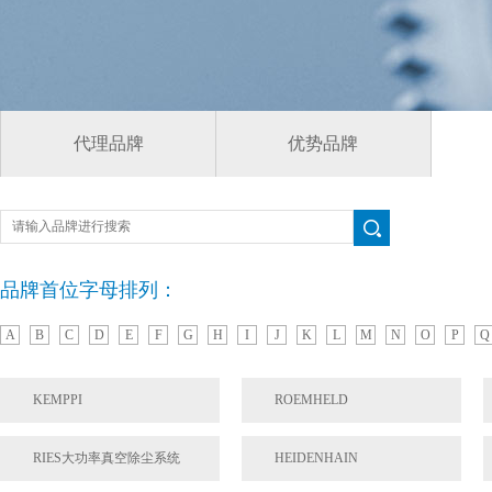
代理品牌
优势品牌
品牌首位字母排列：
A
B
C
D
E
F
G
H
I
J
K
L
M
N
O
P
Q
KEMPPI
ROEMHELD
RIES大功率真空除尘系统
HEIDENHAIN