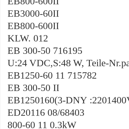
EB800-600II
EB3000-60II
EB800-600II
KLW. 012
EB 300-50 716195
U:24 VDC,S:48 W, Teile-Nr.pa
EB1250-60 11 715782
EB 300-50 II
EB1250160(3-DNY :2201400V
ED20116 08/68403
800-60 11 0.3kW