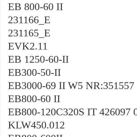
EB 800-60 II
231166_E
231165_E
EVK2.11
EB 1250-60-II
EB300-50-II
EB3000-69 II W5 NR:351557
EB800-60 II
EB800-120C320S IT 426097 
KLW450.012