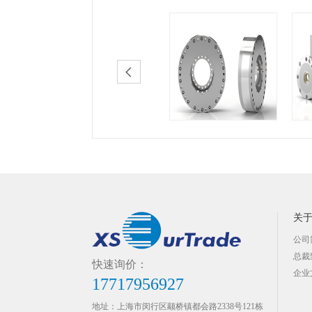
关
公司
总裁
快速询价：
企业
17717956927
地址：上海市闵行区颛桥镇都会路2338号121栋