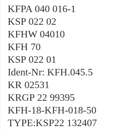
KFPA 040 016-1
KSP 022 02
KFHW 04010
KFH 70
KSP 022 01
Ident-Nr: KFH.045.5
KR 02531
KRGP 22 99395
KFH-18-KFH-018-50
TYPE:KSP22 132407