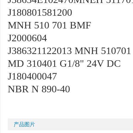
J180801581200
MNH 510 701 BMF
J2000604
J386321122013 MNH 510701
MD 310401 G1/8" 24V DC
J180400047
NBR N 890-40
产品图片