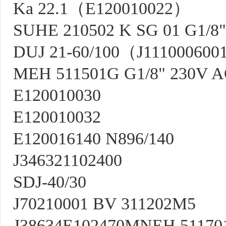
Ka 22.1（E120010022）
SUHE 210502 K SG 01 G1/8"
DUJ 21-60/100（J11100060
MEH 511501G G1/8" 230V 
E120010030
E120010032
E120016140 N896/140
J346321102400
SDJ-40/30
J70210001 BV 311202M5
J38634E102470MNEH 511701