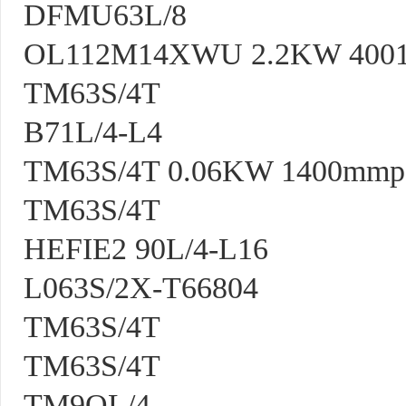
DFMU63L/8
OL112M14XWU 2.2KW 400
TM63S/4T
B71L/4-L4
TM63S/4T 0.06KW 1400mmp
TM63S/4T
HEFIE2 90L/4-L16
L063S/2X-T66804
TM63S/4T
TM63S/4T
TM9OL/4