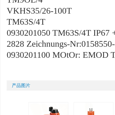
VKHS35/26-100T
TM63S/4T
0930201050 TM63S/4T IP67 
2828 Zeichnungs-Nr:0158550
0930201100 MOtOr: EMOD T
产品图片