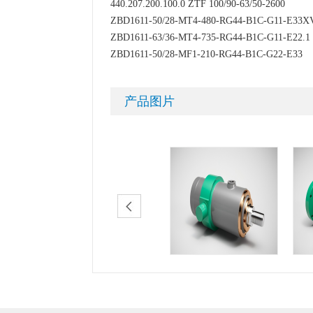
440.207.200.100.0 ZTF 100/90-63/50-2600
ZBD1611-50/28-MT4-480-RG44-B1C-G11-E33
ZBD1611-63/36-MT4-735-RG44-B1C-G11-E22.1
ZBD1611-50/28-MF1-210-RG44-B1C-G22-E33
产品图片