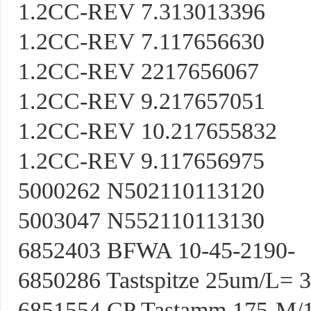
1.2CC-REV 7.313013396
1.2CC-REV 7.117656630
1.2CC-REV 2217656067
1.2CC-REV 9.217657051
1.2CC-REV 10.217655832
1.2CC-REV 9.117656975
5000262 N502110113120
5003047 N552110113130
6852403 BFWA 10-45-2190-
6850286 Tastspitze 25um/L= 
6851554 CP Tastamm 175-M/