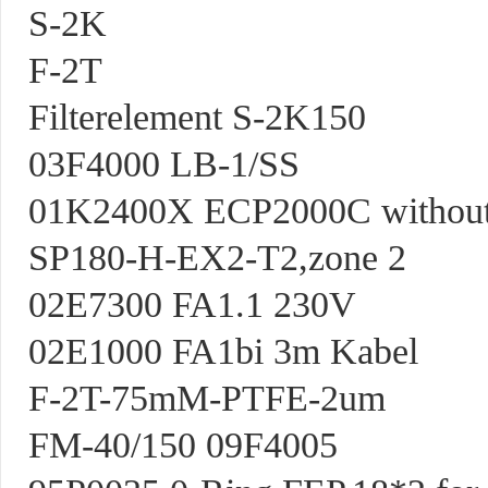
S-2K
F-2T
Filterelement S-2K150
03F4000 LB-1/SS
01K2400X ECP2000C withou
SP180-H-EX2-T2,zone 2
02E7300 FA1.1 230V
02E1000 FA1bi 3m Kabel
F-2T-75mM-PTFE-2um
FM-40/150 09F4005