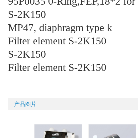
95P0035 0-Ring,FEP,18*2 for
S-2K150
MP47, diaphragm type k
Filter element S-2K150
S-2K150
Filter element S-2K150
产品图片