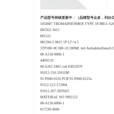
产品型号持续更新中：（品牌型号众多，列出
1034907 TROMABNEHMER TYPE 18 BR51-S265
081562-3415
081521
081594-5 0815 1P LT=4.5
3TP180+8C180+2C180ML mit Aufnahmeflansch 
08-A150-0006-1
440N133
08-S265-1982 cod.03052079
91012-210-3101180
91-P600-0126 PCB 91-P600-0125a
91112-212-172004
91012-207-3029421
MATERIAL NO:3092122
08-A150-0006-1
017230-4040