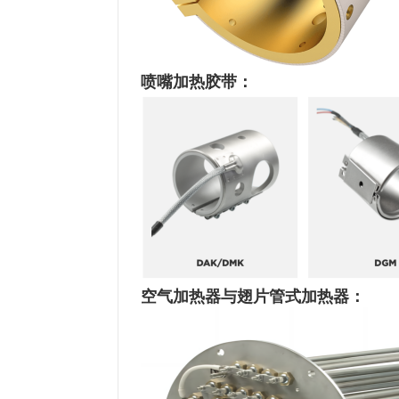
喷嘴加热胶带
：
空气加热器与翅片管式加热器：