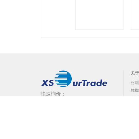
关
公司
总裁
快速询价：
企业
17717956927
地址：上海市闵行区颛桥镇都会路2338号121栋
销售服务传真：021-62323893