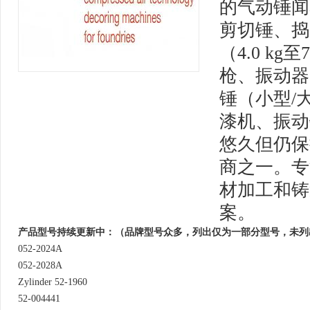
的气动锤闻
剪切锤、捣固
（4.0 kg
枪、振动器
锤（小型/
漆机、振动
悠久但仍保
商之一。专
材加工和铸
案。
产品型号持续更新中：（品牌型号众多，列出仅为一部分型号，未列
052-2024A
052-2028A
Zylinder 52-1960
52-004441