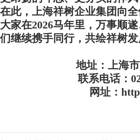
在此，上海祥树企业集团向全
大家在2026马年里，万事顺
们继续携手同行，共绘祥树发
地址：上海市闵
联系电话：021-2
网址：http:/