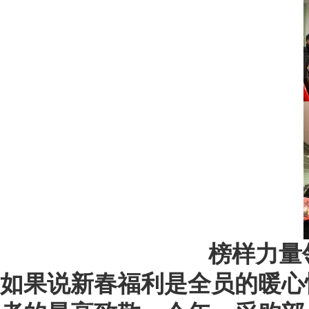
榜样力量
如果说新春福利是全员的暖心