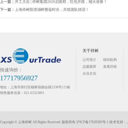
上一篇：
开工大吉 | 祥树集团2026启新程，红包开路，烟火迎春！
下一篇：
上海祥树阳澄湖畔蟹逅时光，共筑团队情谊！
关于祥树
公司简介
组织机构
总裁致辞
发展历程
快速询价：
企业文化
17717956927
地址：上海市闵行区颛桥镇都会路2338号121栋
销售服务传真：021-62323893
Copyright © 上海祥树 All Rights Reserved. 版权所有
沪ICP备17020585号-1
技术支持：