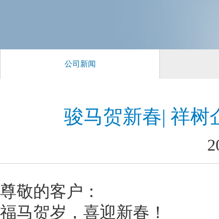
公司新闻
骏马贺新春| 祥树
2
尊敬的客户：
福马贺岁，喜迎新春！